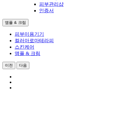
피부관리샵
인증서
앰플 & 크림
피부미용기기
컬러아로마테라피
스킨케어
앰플 & 크림
이전
다음