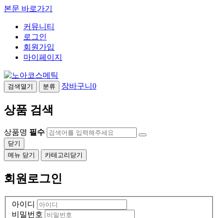
본문 바로가기
커뮤니티
로그인
회원가입
마이페이지
장바구니
0
검색열기
분류
상품 검색
상품명
필수
닫기
메뉴 닫기
카테고리닫기
회원로그인
아이디
비밀번호