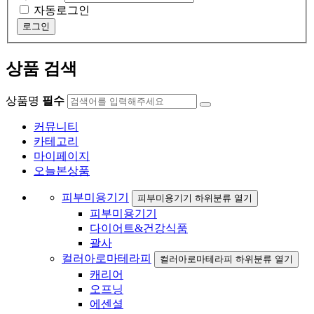
자동로그인
로그인
상품 검색
상품명
필수
커뮤니티
카테고리
마이페이지
오늘본상품
피부미용기기
피부미용기기 하위분류 열기
피부미용기기
다이어트&건강식품
괄사
컬러아로마테라피
컬러아로마테라피 하위분류 열기
캐리어
오프닝
에센셜