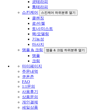
궁테라피
통테라피
스킨케어
스킨케어 하위분류 열기
클렌징
로션/젤
토너/미스트
팩/모델링
기능성
마사지
앰플 & 크림
앰플 & 크림 하위분류 열기
앰플
크림
마이페이지
주문내역
쿠폰존
FAQ
1:1문의
사용후기
상품문의
개인결제
세일상품