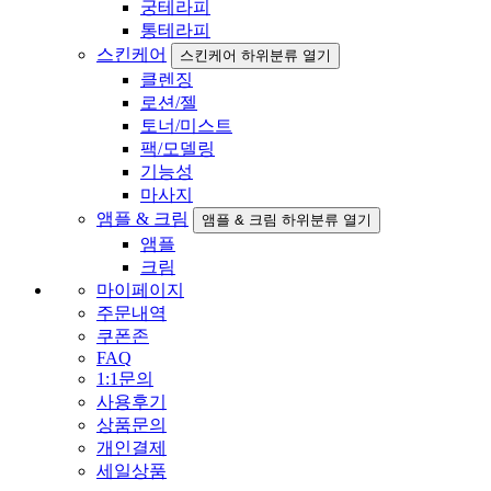
궁테라피
통테라피
스킨케어
스킨케어 하위분류 열기
클렌징
로션/젤
토너/미스트
팩/모델링
기능성
마사지
앰플 & 크림
앰플 & 크림 하위분류 열기
앰플
크림
마이페이지
주문내역
쿠폰존
FAQ
1:1문의
사용후기
상품문의
개인결제
세일상품