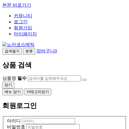
본문 바로가기
커뮤니티
로그인
회원가입
마이페이지
장바구니
0
검색열기
분류
상품 검색
상품명
필수
닫기
메뉴 닫기
카테고리닫기
회원로그인
아이디
비밀번호