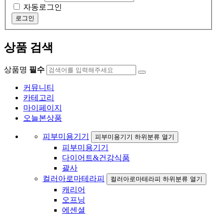
자동로그인
로그인
상품 검색
상품명
필수
커뮤니티
카테고리
마이페이지
오늘본상품
피부미용기기
피부미용기기 하위분류 열기
피부미용기기
다이어트&건강식품
괄사
컬러아로마테라피
컬러아로마테라피 하위분류 열기
캐리어
오프닝
에센셜