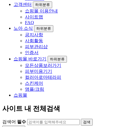
고객센터
하위분류
쇼핑몰 이용안내
사이트맵
FAQ
노아 소식
하위분류
공지사항
사회활동
피부관리샵
인증서
쇼핑몰 바로가기
하위분류
모든상품보러가기
피부미용기기
컬러아로마테라피
스킨케어
앰플/크림
쇼핑몰
사이트 내 전체검색
검색어
필수
검색