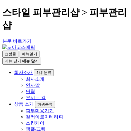
스타일 피부관리샵 > 피부관리
샵
본문 바로가기
쇼핑몰
메뉴열기
메뉴 닫기
메뉴 닫기
회사소개
하위분류
회사소개
인사말
연혁
오시는 길
상품 소개
하위분류
피부미용기기
컬러아로마테라피
스킨케어
앰플/크림